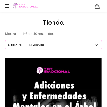
TOT
EMOCIONAL
Tienda
­­­
Mostrando 1–8 de 40 resultados
®
OFICIAL
–
PÁGINA
WEB
OFICIAL