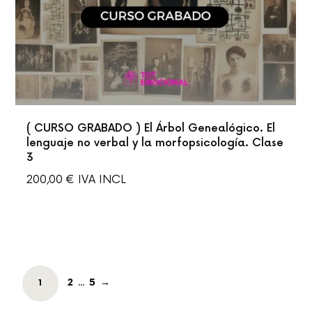
( CURSO GRABADO ) El Árbol Genealógico. El
lenguaje no verbal y la morfopsicología. Clase
3
200,00
€
IVA INCL
PRODUCT
PAGE
PAGE
2
5
→
PAGE
1
…
NAVIGATION